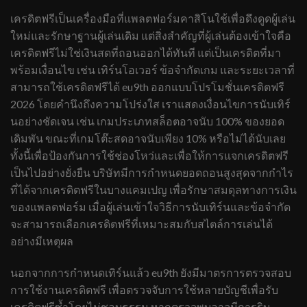
เครดิตฟรีเป็นเครื่องมือที่แพลตฟอร์มคาสิโนใช้เพื่อดึงดูดผู้เล่น
ใหม่และรักษาฐานผู้เล่นเดิม แต่สิ่งสำคัญที่ผู้เล่นต้องเข้าใจคือ
เครดิตฟรีไม่ใช่เงินสดที่ถอนออกได้ทันที แต่เป็นเครดิตที่มา
พร้อมเงื่อนไข เช่น เทิร์นโอเวอร์ ข้อจำกัดเกม และระยะเวลาที่
สามารถใช้เครดิตฟรีได้ eu9th ออกแบบโปรโมชั่นเครดิตฟรี
2026 โดยคำนึงถึงความโปร่งใส เราแสดงเงื่อนไขการนับเทิร์
นอย่างชัดเจน เช่น เกมประเภทสล็อตอาจนับ 100% ของยอด
เดิมพัน ขณะที่เกมโต๊ะสดอาจนับเพียง 10% หรือไม่ได้นับเลย
ทั้งนี้เพื่อป้องกันการใช้ช่องโหว่และเพื่อให้การแจกเครดิตฟรี
เป็นไปอย่างยั่งยืน บริษัทมีการกำหนดยอดถอนสูงสุดจากกำไร
ที่ได้จากเครดิตฟรีในบางแคมเปญ เพื่อรักษาสมดุลทางการเงิน
ของแพลตฟอร์ม เมื่อผู้เล่นเข้าใจวิธีการนับเทิร์นและข้อจำกัด
จะสามารถเลือกเครดิตฟรีที่เหมาะสมกับสไตล์การเล่นได้
อย่างมีเหตุผล
นอกจากการกำหนดเทิร์นแล้ว eu9th ยังมีมาตรการตรวจสอบ
การใช้งานเครดิตฟรี เพื่อตรวจจับการใช้หลายบัญชีเพื่อรับ
เครดิตฟรีซ้ำโดยไม่ชอบธรรม หากตรวจพบอาจมีการริบ