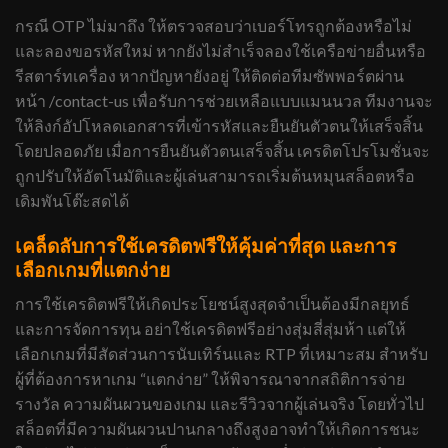
กรณี OTP ไม่มาถึง ให้ตรวจสอบว่าเบอร์โทรถูกต้องหรือไม่
และลองขอรหัสใหม่ หากยังไม่สำเร็จลองใช้เครือข่ายอื่นหรือ
รีสตาร์ทเครื่อง หากปัญหายังอยู่ ให้ติดต่อทีมซัพพอร์ตผ่าน
หน้า /contact-us เพื่อรับการช่วยเหลือแบบแมนนวล ทีมงานจะ
ให้ลิงก์อัปโหลดเอกสารที่เข้ารหัสและยืนยันตัวตนให้เสร็จสิ้น
โดยปลอดภัย เมื่อการยืนยันตัวตนเสร็จสิ้น เครดิตโปรโมชั่นจะ
ถูกปรับให้อัตโนมัติและผู้เล่นสามารถเริ่มต้นหมุนสล็อตหรือ
เดิมพันโต๊ะสดได้
เคล็ดลับการใช้เครดิตฟรีให้คุ้มค่าที่สุด และการ
เลือกเกมที่แตกง่าย
การใช้เครดิตฟรีให้เกิดประโยชน์สูงสุดจำเป็นต้องมีกลยุทธ์
และการจัดการทุน อย่าใช้เครดิตฟรีอย่างสุ่มสี่สุ่มห้า แต่ให้
เลือกเกมที่มีสัดส่วนการนับเทิร์นและ RTP ที่เหมาะสม สำหรับ
ผู้ที่ต้องการหาเกม “แตกง่าย” ให้พิจารณาจากสถิติการจ่าย
รางวัล ความผันผวนของเกม และรีวิวจากผู้เล่นจริง โดยทั่วไป
สล็อตที่มีความผันผวนปานกลางถึงสูงอาจทำให้เกิดการชนะ