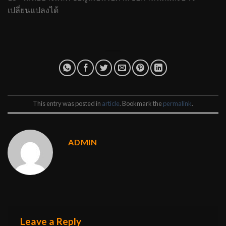
เปลี่ยนแปลงได้
This entry was posted in
article
. Bookmark the
permalink
.
ADMIN
Leave a Reply