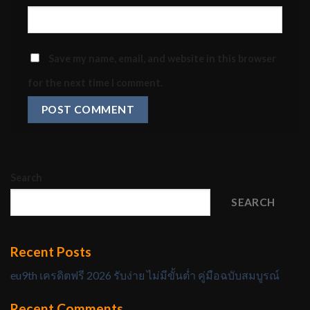
Save my name, email, and website in this browser
for the next time I comment.
Search
SEARCH
Recent Posts
eu9th เครดิตฟรี 2026 รับง่าย ไม่มีขั้นต่ำ คู่มือฉบับสมบูรณ์
Recent Comments