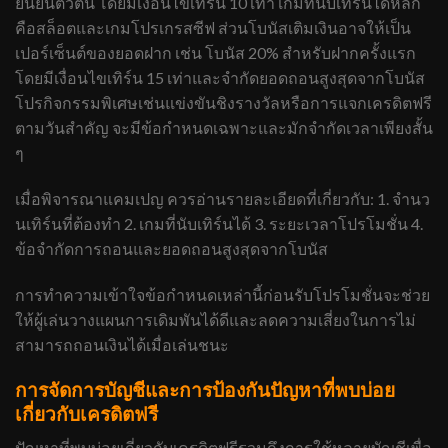
ยืนยันตัวตน โดยมีเงื่อนไขเทิร์น 10 เท่า เกมที่นับเทิร์นได้หลัก
คือสล็อตและเกมโปรเกรสซีฟ ส่วนโบนัสเติมเงินอาจให้เป็น
เปอร์เซ็นต์ของยอดฝาก เช่น โบนัส 20% สำหรับฝากครั้งแรก
โดยมีเงื่อนไขเทิร์น 15 เท่าและจำกัดยอดถอนสูงสุดจากโบนัส
โปรกิจกรรมพิเศษเช่นแข่งขันชิงรางวัลหรือการแจกเครดิตฟรี
ตามวันสำคัญ จะมีข้อกำหนดเฉพาะและมักจำกัดเวลาเพียงสั้น
ๆ
เมื่อพิจารณาแคมเปญ ควรอ่านรายละเอียดที่เกี่ยวกับ: 1. จำนว
นเทิร์นที่ต้องทำ 2. เกมที่นับเทิร์นได้ 3. ระยะเวลาโปรโมชั่น 4.
ข้อจำกัดการถอนและยอดถอนสูงสุดจากโบนัส
การทำความเข้าใจข้อกำหนดเหล่านี้ก่อนรับโปรโมชั่นจะช่วย
ให้ผู้เล่นวางแผนการเดิมพันได้ดีและลดความเสี่ยงในการไม่
สามารถถอนเงินได้เมื่อเล่นชนะ
การจัดการบัญชีและการป้องกันปัญหาที่พบบ่อย
เกี่ยวกับเครดิตฟรี
ปัญหาที่พบบ่อยเกี่ยวกับเครดิตฟรีรวมถึงการใช้หลายบัญชีเพื่อ